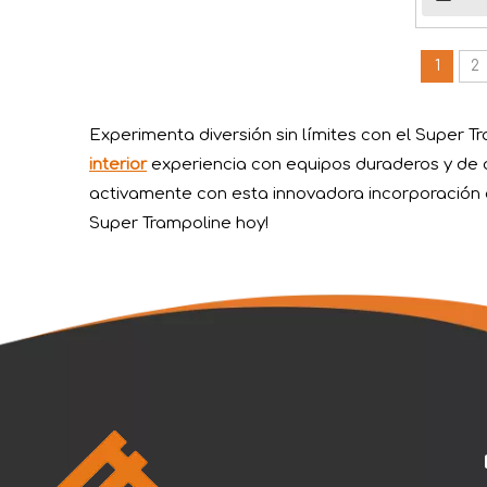
1
2
Experimenta diversión sin límites con el Super 
interior
experiencia con equipos duraderos y de 
Vasia abraza el festival del barco dragón
activamente con esta innovadora incorporación a 
En el vibrante tapiz de la cultura china, el Fes
Super Trampoline hoy!
Acerca de la diversión Huaxia