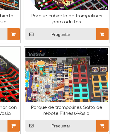
bierto
Parque cubierto de trampolines
sia
para adultos
Preguntar
rior con
Parque de trampolines Salto de
n QTL para nuestras instalaciones de laboratorio. Este rec
Vasia
rebote Fitness-Vasia
Preguntar