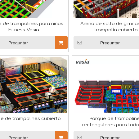
stalaciones de entretenimiento en China, participó recient
 de trampolines para niños
Arena de salto de gimna
Fitness-Vasia
trampolín cubierta
Preguntar
Preguntar
eo
ofesionales nacionales e internacionales. Nuestra sala de m
e de trampolines cubierto
Parque de trampolin
rectangulares para toda
edades
Preguntar
Preguntar