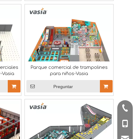
erciales
Parque comercial de trampolines
r-Vasia
para niños-Vasia
Preguntar
o en equipo, mejore la comunicación y priorice el bienesta
+86-57
+86-180
sale1@