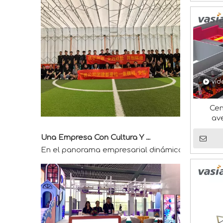
víd
Cen
av
Una Empresa Con Cultura Y Vitalidad
En el panorama empresarial dinámico y competitiv