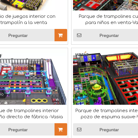
io de juegos interior con
Parque de trampolines cu
trampolín a la venta
para niños en venta-Va
Preguntar
Preguntar
eo
ue de trampolines interior
Parque de trampolines inte
, ha otorgado a nuestra empresa la prestigiosa acreditació
o directo de fábrica -Vasia
pozo de espuma suave-
Preguntar
Preguntar