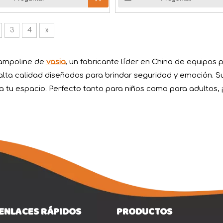
3
4
»
Trampoline de
vasia
, un fabricante líder en China de equipos p
alta calidad diseñados para brindar seguridad y emoción.
tu espacio. Perfecto tanto para niños como para adultos, ¡
tival del Bote del Dragón, también conocido cariñosamente co
ENLACES RÁPIDOS
PRODUCTOS