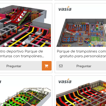
eo
tro deportivo Parque de
Parque de trampolines com
enturas con trampolines
gratuito para personaliza
cubiertos
Preguntar
Preguntar
o actual, cultivar un entorno laboral que fomente el trabaj