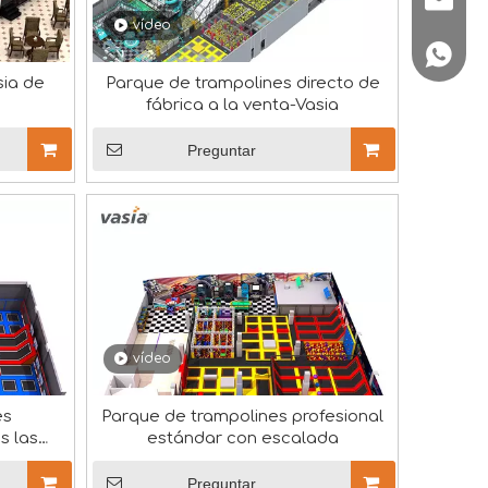
vídeo
+86180
emente en la exposición de la Asociación Asiática de Entre
sia de
Parque de trampolines directo de
fábrica a la venta-Vasia
Preguntar
vídeo
uestras estaba repleta de visitantes, todos ansiosos por e
es
Parque de trampolines profesional
s las
estándar con escalada
Preguntar