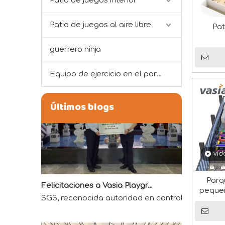
Patio de juegos interior
Patio de juegos al aire libre
Pat
guerrero ninja
Deseos del Dragon Boat Festival: salud, riqueza y felicidad
Equipo de ejercicio en el parque
Últimos blogs
víd
Felicitaciones a Vasia Playground por obtener la primera calificación de laboratorio acreditado QTL en la industria del entretenimiento
Parq
SGS, reconocida autoridad en control de calidad
pequeñ