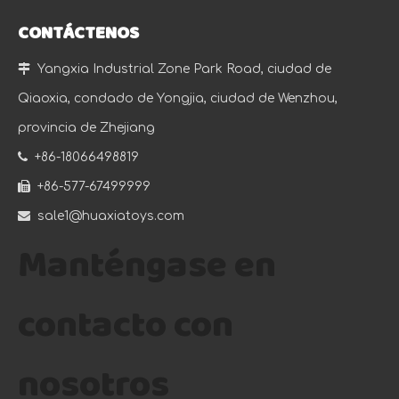
CONTÁCTENOS

Yangxia Industrial Zone Park Road, ciudad de
Qiaoxia, condado de Yongjia, ciudad de Wenzhou,
provincia de Zhejiang

+86-18066498819

+86-577-67499999

sale1@huaxiatoys.com
Manténgase en
contacto con
nosotros