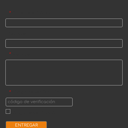
Correo electrónico
*
Nombre
Mensaje
*
código de verificación
*
ENTREGAR