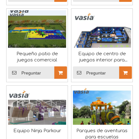
Vasia abraza el festival del barco dragón
En el vibrante tapiz de la cultura china, el Festival de
Pequeño patio de
Equipo de centro de
juegos comercial
juegos interior para
niños
Preguntar
Preguntar
Equipo Ninja Parkour
Parques de aventuras
Acerca de la diversión Huaxia
para escuelas