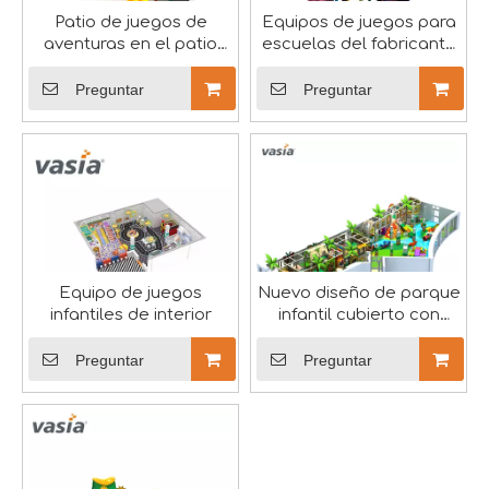
Patio de juegos de
Equipos de juegos para
aventuras en el patio
escuelas del fabricante
trasero
chino
Preguntar
Preguntar
Celebrando el Día Internacional de la Mujer
El 8 de marzo es un día importante para celebrar los lo
Equipo de juegos
Nuevo diseño de parque
infantiles de interior
infantil cubierto con
tema de jungla, parque
de juegos para niños
Preguntar
Preguntar