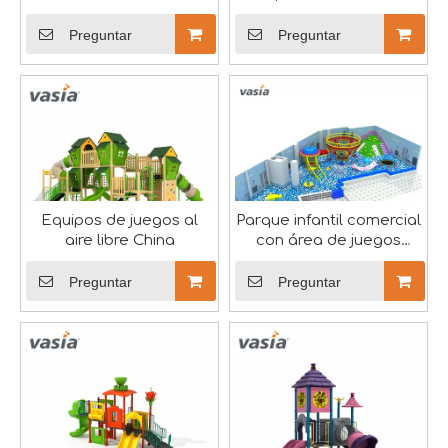
Huaxia Amusement Co., Ltd., también denominada Vasia, fu
Preguntar
Preguntar
EXPO RAAPA 2024 - Vasia
Participaremos en la exposición rusa de este año.RAAPA 
Equipos de juegos al
Parque infantil comercial
aire libre China
con área de juegos
interior estilo océano
Preguntar
Preguntar