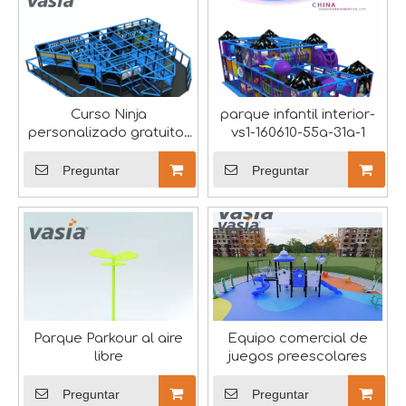
Curso Ninja
parque infantil interior-
personalizado gratuito-
vs1-160610-55a-31a-1
La exposición de equipos de entretenimiento de Toy Town finalizó con éxito
Vasia
La exposición atrajo a numerosos compradores profesiona
Preguntar
Preguntar
Parque Parkour al aire
Equipo comercial de
libre
juegos preescolares
Preguntar
Preguntar