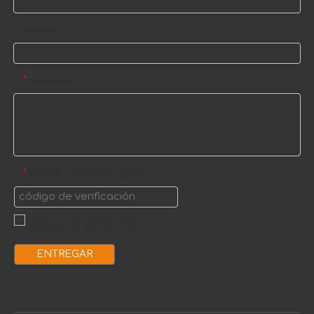
Nombre
Mensaje
*
código de verificación
*
ENTREGAR