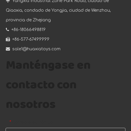

Yangxia Industrial Zone Park Road, ciudad de
Qiaoxia, condado de Yongjia, ciudad de Wenzhou,
provincia de Zhejiang

+86-18066498819

+86-577-67499999

sale1@huaxiatoys.com
Manténgase en
contacto con
nosotros
Una Empresa Con Cultura Y Vitalidad
En el panorama empresarial dinámico y competitivo actual
Correo electrónico
*