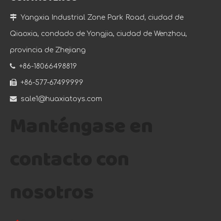

Yangxia Industrial Zone Park Road, ciudad de
Qiaoxia, condado de Yongjia, ciudad de Wenzhou,
provincia de Zhejiang

+86-18066498819

+86-577-67499999

sale1@huaxiatoys.com
Manténgase en
contacto con
nosotros