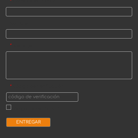
Correo electrónico
*
Nombre
Mensaje
*
código de verificación
*
ENTREGAR