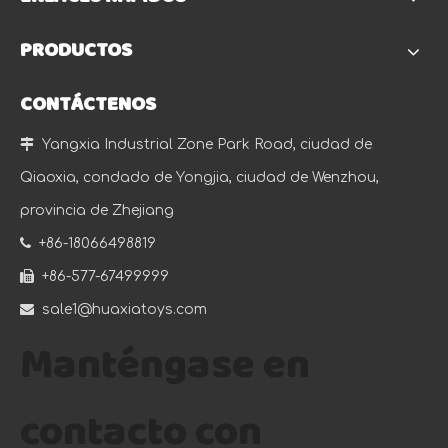
PRODUCTOS
CONTÁCTENOS

Yangxia Industrial Zone Park Road, ciudad de
Qiaoxia, condado de Yongjia, ciudad de Wenzhou,
provincia de Zhejiang

+86-18066498819

+86-577-67499999

sale1@huaxiatoys.com
Manténgase en
contacto con