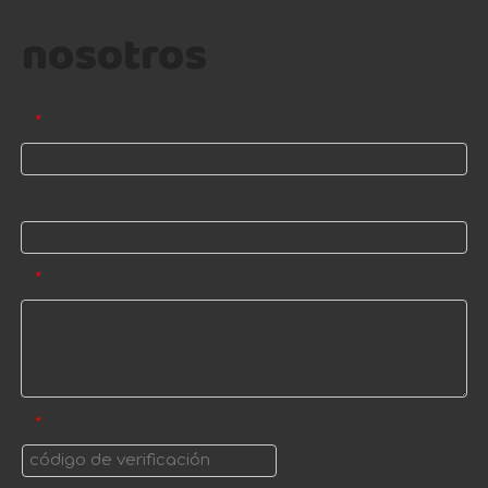
nosotros
Correo electrónico
*
Nombre
Mensaje
*
código de verificación
*