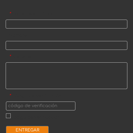
Correo electrónico
*
Nombre
Mensaje
*
código de verificación
*
ENTREGAR