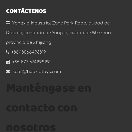
CONTÁCTENOS

Yangxia Industrial Zone Park Road, ciudad de
Qiaoxia, condado de Yongjia, ciudad de Wenzhou,
provincia de Zhejiang

+86-18066498819

+86-577-67499999

sale1@huaxiatoys.com
Manténgase en
contacto con
nosotros