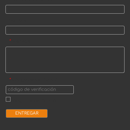
Nombre
Mensaje
*
código de verificación
*
ENTREGAR