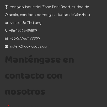

Yangxia Industrial Zone Park Road, ciudad de
Qiaoxia, condado de Yongjia, ciudad de Wenzhou,
provincia de Zhejiang

+86-18066498819

+86-577-67499999

sale1@huaxiatoys.com
Manténgase en
contacto con
nosotros
Correo electrónico
*