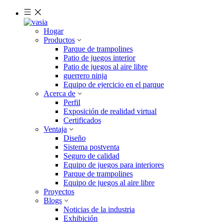
Hogar
Productos
Parque de trampolines
Patio de juegos interior
Patio de juegos al aire libre
guerrero ninja
Equipo de ejercicio en el parque
Acerca de
Perfil
Exposición de realidad virtual
Certificados
Ventaja
Diseño
Sistema postventa
Seguro de calidad
Equipo de juegos para interiores
Parque de trampolines
Equipo de juegos al aire libre
Proyectos
Blogs
Noticias de la industria
Exhibición