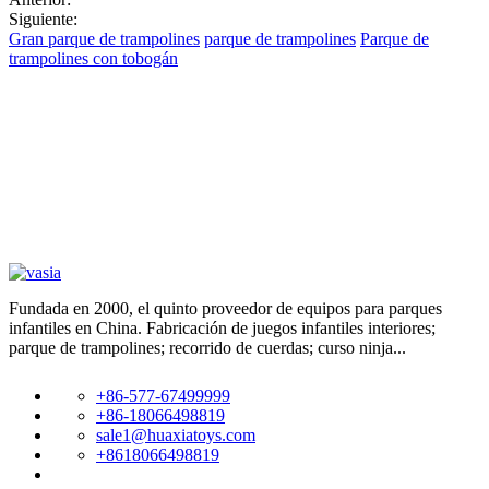
Siguiente:
Gran parque de trampolines
parque de trampolines
Parque de
trampolines con tobogán
Fundada en 2000, el quinto proveedor de equipos para parques
infantiles en China. Fabricación de juegos infantiles interiores;
parque de trampolines; recorrido de cuerdas; curso ninja...
+86-577-67499999
+86-18066498819
sale1@huaxiatoys.com
+8618066498819