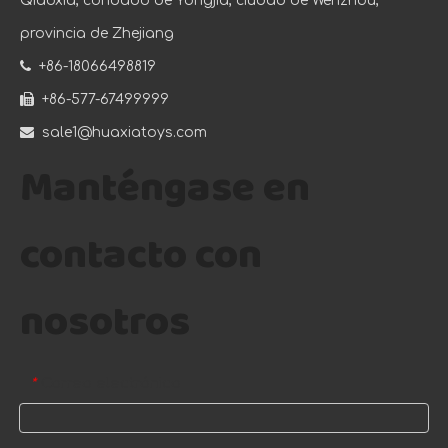
Qiaoxia, condado de Yongjia, ciudad de Wenzhou,
provincia de Zhejiang

+86-18066498819

+86-577-67499999

sale1@huaxiatoys.com
Manténgase en
contacto con
nosotros
Correo electrónico
*