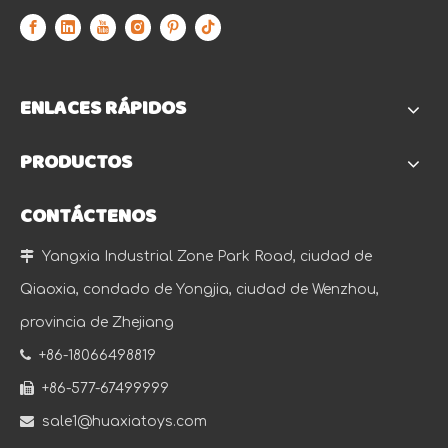
ENLACES RÁPIDOS
PRODUCTOS
CONTÁCTENOS

Yangxia Industrial Zone Park Road, ciudad de
Qiaoxia, condado de Yongjia, ciudad de Wenzhou,
provincia de Zhejiang

+86-18066498819

+86-577-67499999

sale1@huaxiatoys.com