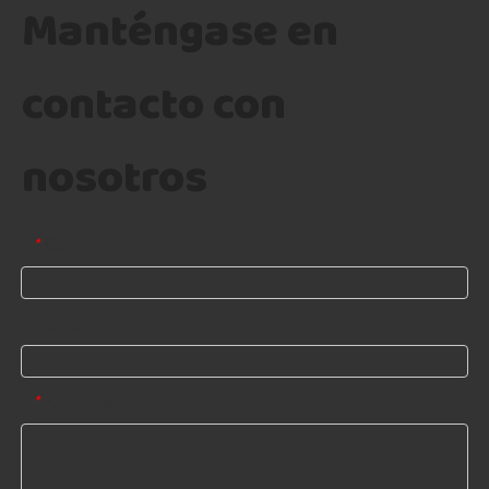
Manténgase en
contacto con
nosotros
Correo electrónico
*
Nombre
Mensaje
*