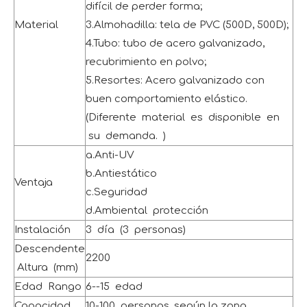
difícil de perder forma;
Material
3.Almohadilla: tela de PVC (500D, 500D);
4.Tubo: tubo de acero galvanizado,
recubrimiento en polvo;
5.Resortes: Acero galvanizado con
buen comportamiento elástico.
(Diferente material es disponible en
su demanda. )
a.Anti-UV
b.Antiestático
Ventaja
c.Seguridad
d.Ambiental protección
Instalación
3 día (3 personas)
Descendente
2200
Altura (mm)
Edad Rango
6--15 edad
Capacidad
10-100 personas, según la zona