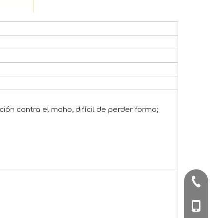
ón contra el moho, difícil de perder forma;
+86-57
+86-180