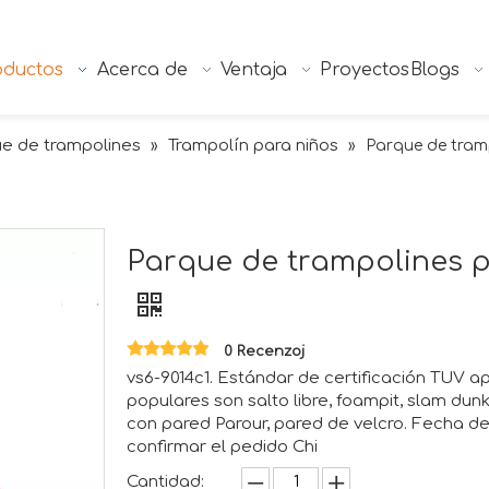
oductos
Acerca de
Ventaja
Proyectos
Blogs
e de trampolines
Trampolín para niños
»
»
Parque de tram
Parque de trampolines 
0 Recenzoj
vs6-9014c1. Estándar de certificación TUV 
populares son salto libre, foampit, slam dunk
con pared Parour, pared de velcro. Fecha d
confirmar el pedido Chi
Cantidad: