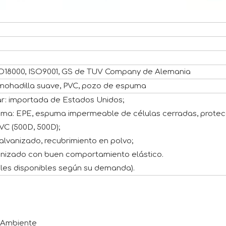
ISO18000, ISO9001, GS de TUV Company de Alemania
lmohadilla suave, PVC, pozo de espuma
ar: importada de Estados Unidos;
uma: EPE, espuma impermeable de células cerradas, protecci
PVC (500D, 500D);
alvanizado, recubrimiento en polvo;
anizado con buen comportamiento elástico.
ales disponibles según su demanda).
o Ambiente