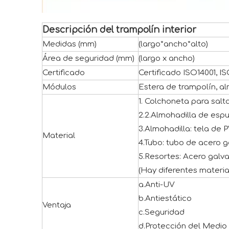
Descripción del trampolín interior
Medidas (mm)
(largo*ancho*alto)
Área de seguridad (mm)
(largo x ancho)
Certificado
Certificado ISO14001, 
Módulos
Estera de trampolín, a
1. Colchoneta para salt
2.2.Almohadilla de esp
3.Almohadilla: tela de 
Material
4.Tubo: tubo de acero g
5.Resortes: Acero galv
(Hay diferentes materi
a.Anti-UV
b.Antiestático
Ventaja
c.Seguridad
d.Protección del Medi