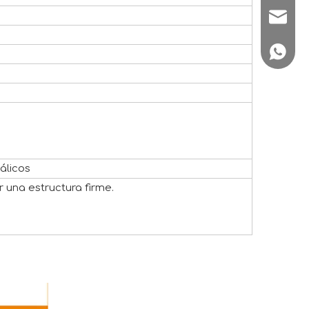
sale1@
+86180
álicos
r una estructura firme.