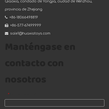
Qiaoxia, condado de Yongjia, ciudad de Wenzhou,
provincia de Zhejiang

+86-18066498819

+86-577-67499999

sale1@huaxiatoys.com
Manténgase en
contacto con
nosotros
Correo electrónico
*