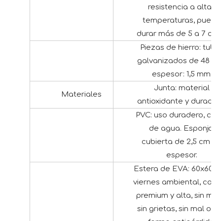
resistencia a altas
temperaturas, puede
durar más de 5 a 7 año
Piezas de hierro: tubo
galvanizados de 48 m
espesor: 1,5 mm.
Junta: material
Materiales
antioxidante y durader
PVC: uso duradero, cier
de agua. Esponja:
cubierta de 2,5 cm d
espesor.
Estera de EVA: 60x60x
viernes ambiental, cali
premium y alta, sin muli
sin grietas, sin mal olor