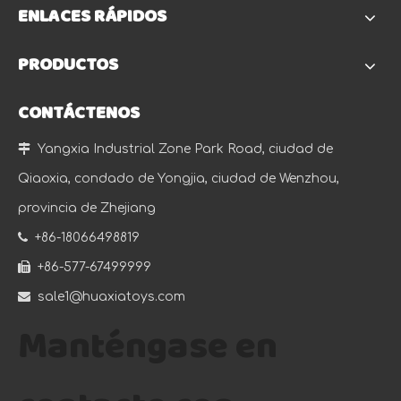
ENLACES RÁPIDOS
PRODUCTOS
CONTÁCTENOS

Yangxia Industrial Zone Park Road, ciudad de
Qiaoxia, condado de Yongjia, ciudad de Wenzhou,
provincia de Zhejiang

+86-18066498819

+86-577-67499999

sale1@huaxiatoys.com
Manténgase en