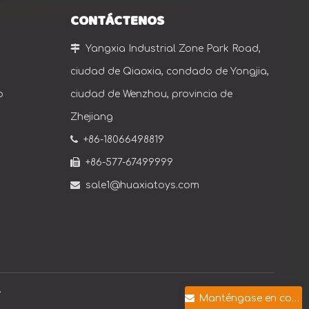
CONTÁCTENOS

Yangxia Industrial Zone Park Road,
ciudad de Qiaoxia, condado de Yongjia,
o
ciudad de Wenzhou, provincia de
Zhejiang

+86-18066498819

+86-577-67499999

sale1@huaxiatoys.com
.
Manténgase en contacto con nosotros