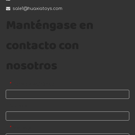

sale1@huaxiatoys.com
Manténgase en
contacto con
nosotros
Correo electrónico
*
Nombre
Mensaje
*