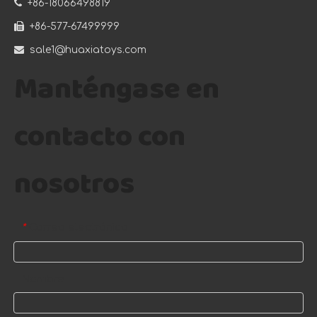

+86-18066498819

+86-577-67499999

sale1@huaxiatoys.com
Manténgase en
contacto con
nosotros
Correo electrónico
*
Nombre