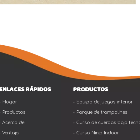
ENLACES RÁPIDOS
PRODUCTOS
Hogar
Equipo de juegos interior
Productos
Parque de trampolines
Acerca de
Curso de cuerdas bajo tech
Ventaja
Curso Ninja Indoor