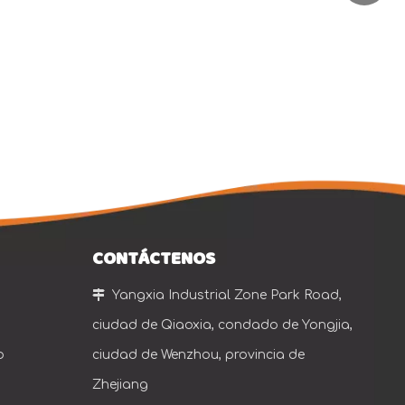
CONTÁCTENOS

Yangxia Industrial Zone Park Road,
ciudad de Qiaoxia, condado de Yongjia,
o
ciudad de Wenzhou, provincia de
Zhejiang