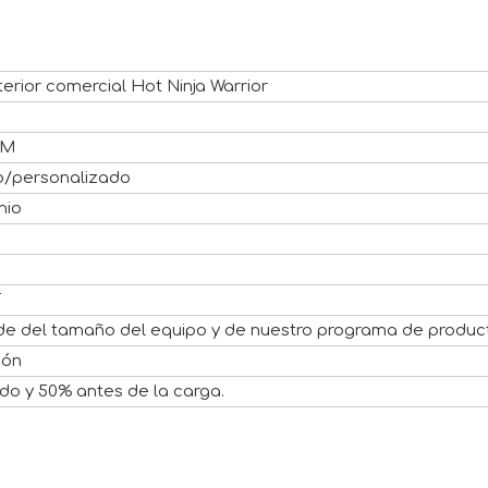
terior comercial Hot Ninja Warrior
TM
lo/personalizado
nio
F
de del tamaño del equipo y de nuestro programa de produc
dón
o y 50% antes de la carga.