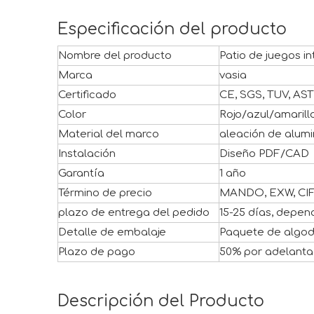
Especificación del producto
Nombre del producto
Patio de juegos in
Marca
vasia
Certificado
CE, SGS, TUV, AS
Color
Rojo/azul/amaril
Material del marco
aleación de alumi
Instalación
Diseño PDF/CAD
Garantía
1 año
Término de precio
MANDO, EXW, CI
plazo de entrega del pedido
15-25 días, depen
Detalle de embalaje
Paquete de algo
Plazo de pago
50% por adelantad
Descripción del Producto