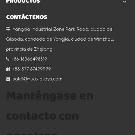
PRODUCTOS
CONTÁCTENOS

Yangxia Industrial Zone Park Road, ciudad de
Qiaoxia, condado de Yongjia, ciudad de Wenzhou,
provincia de Zhejiang

+86-18066498819

+86-577-67499999

sale1@huaxiatoys.com
Manténgase en
contacto con