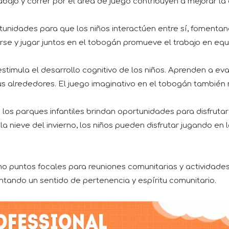
bajo y correr por el área de juego contribuyen a mejorar la c
unidades para que los niños interactúen entre sí, fomentan
rse y jugar juntos en el tobogán promueve el trabajo en equ
estimula el desarrollo cognitivo de los niños. Aprenden a ev
 alrededores. El juego imaginativo en el tobogán también me
los parques infantiles brindan oportunidades para disfrutar 
 la nieve del invierno, los niños pueden disfrutar jugando e
o puntos focales para reuniones comunitarias y actividades 
mentando un sentido de pertenencia y espíritu comunitario.