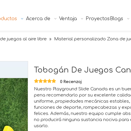
oductos
Acerca de
Ventaja
Proyectos
Blogs
de juegos al aire libre
Material personalizado Zona de jue
»
Tobogán De Juegos Ca
0 Recenzoj
Nuestro Playground Slide Canada es un bue
pena recomendarlo por su excelente calidad
uniforme, propiedades mecánicas estables, s
funciones de deporte, rompecabezas y expa
felices. Además, nuestro equipo cumple ab
no producirá ninguna sustancia nociva para
usarlo.