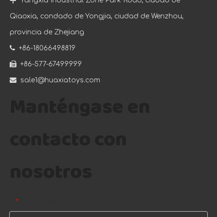

Yangxia Industrial Zone Park Road, ciudad de
Qiaoxia, condado de Yongjia, ciudad de Wenzhou,
provincia de Zhejiang

+86-18066498819

+86-577-67499999

sale1@huaxiatoys.com
Manténgase en
contacto con
nosotros
Correo electrónico
*