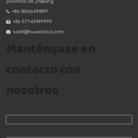
provincia de Zhejiang

+86-18066498819

+86-577-67499999

sale1@huaxiatoys.com
Manténgase en
contacto con
nosotros
Correo electrónico
*
Nombre