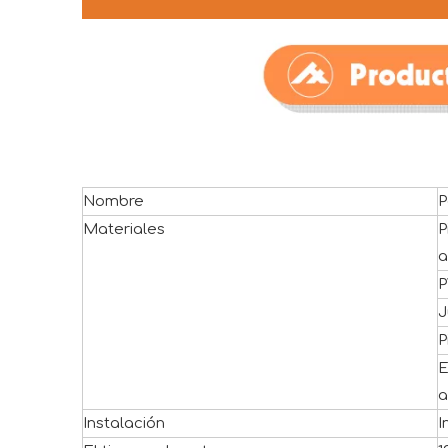
Nombre
P
Materiales
P
a
P
J
P
E
a
Instalación
I