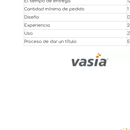
El tiempo de entrega
1
Cantidad mínima de pedido
1
Diseño
D
Experiencia
2
Uso
Z
Proceso de dar un título
E