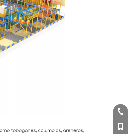
+86-57
+86-180
 como toboganes, columpios, areneros,