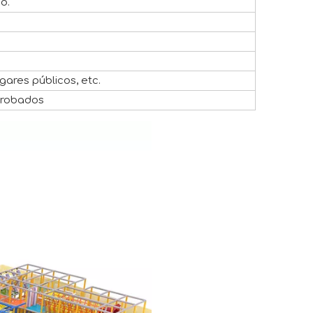
o.
gares públicos, etc.
probados