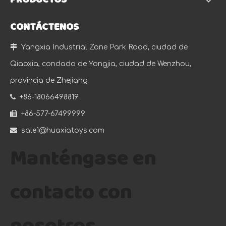
PRODUCTOS
CONTÁCTENOS

Yangxia Industrial Zone Park Road, ciudad de
Qiaoxia, condado de Yongjia, ciudad de Wenzhou,
provincia de Zhejiang

+86-18066498819

+86-577-67499999

sale1@huaxiatoys.com
Manténgase en
contacto con