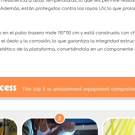
resistencia a altas temperaturas, lo que les permite resistir
Además, están protegidos contra los rayos UV, lo que prolong
en el patio trasero mide 110*110 cm y está construida con c
 óxido y la corrosión, lo que garantiza la integridad estruct
stético de la plataforma, convirtiéndola en un componente a