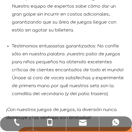
Nuestro equipo de expertos sabe cómo dar un
gran golpe sin incurrir en costos adicionales,
garantizando que su área de juegos llegue con
estilo sin agotar su billetera.
Testimonios entusiastas garantizados: No confíe
sólo en nuestra palabra: ¡nuestro patio de juegos
para niños pequeños ha obtenido excelentes
críticas de clientes encantados de todo el mundo!
Únase al coro de voces satisfechas y experimente
de primera mano por qué nuestros sets son la
comidilla del vecindario (y del patio trasero).
¡Con nuestros juegos de juegos, la diversión nunca
disminuye y las ventajas son ilimitadas!
sale1@huaxiatoys.com
+86-577-67499999
+86-18066498819
+8618066498819