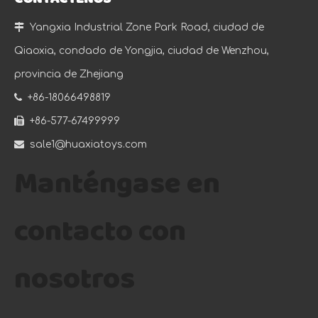
CONTÁCTENOS

Yangxia Industrial Zone Park Road, ciudad de
Qiaoxia, condado de Yongjia, ciudad de Wenzhou,
provincia de Zhejiang

+86-18066498819

+86-577-67499999

sale1@huaxiatoys.com
Manténgase en
contacto con
nosotros