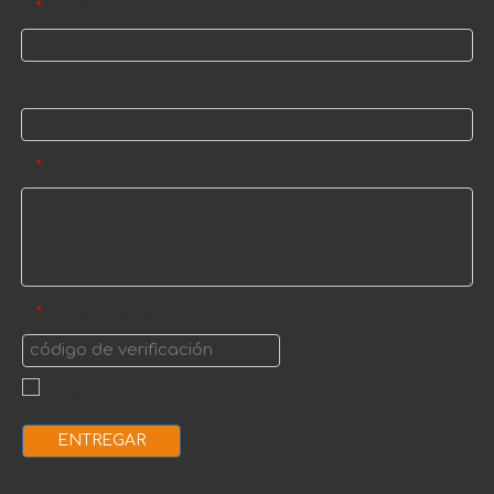
Correo electrónico
*
Nombre
Mensaje
*
código de verificación
*
ENTREGAR