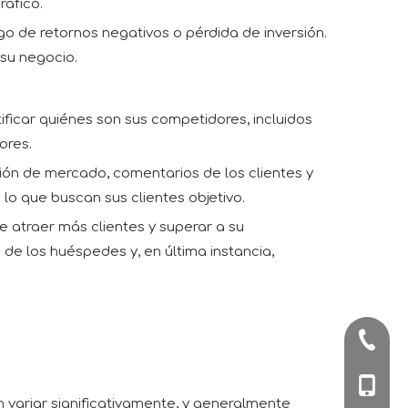
ráfico.
go de retornos negativos o pérdida de inversión.
 su negocio.
ficar quiénes son sus competidores, incluidos
ores.
ación de mercado, comentarios de los clientes y
lo que buscan sus clientes objetivo.
de atraer más clientes y superar a su
de los huéspedes y, en última instancia,
+86-57
+86-180
 variar significativamente, y generalmente