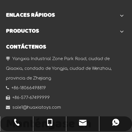
ENLACES RÁPIDOS
PRODUCTOS
CONTÁCTENOS

Yangxia Industrial Zone Park Road, ciudad de
Qiaoxia, condado de Yongjia, ciudad de Wenzhou,
provincia de Zhejiang

+86-18066498819

+86-577-67499999

sale1@huaxiatoys.com
Manténgase en
sale1@huaxiatoys.com
+86-577-67499999
+86-18066498819
+8618066498819