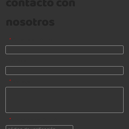
contacto con
nosotros
Correo electrónico
*
Nombre
Mensaje
*
código de verificación
*