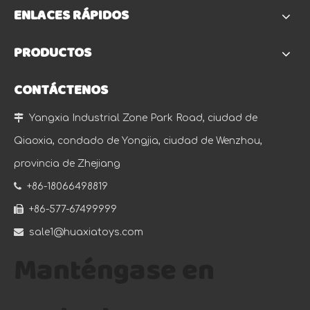
ENLACES RÁPIDOS
PRODUCTOS
CONTÁCTENOS

Yangxia Industrial Zone Park Road, ciudad de
Qiaoxia, condado de Yongjia, ciudad de Wenzhou,
provincia de Zhejiang

+86-18066498819

+86-577-67499999

sale1@huaxiatoys.com
Manténgase en