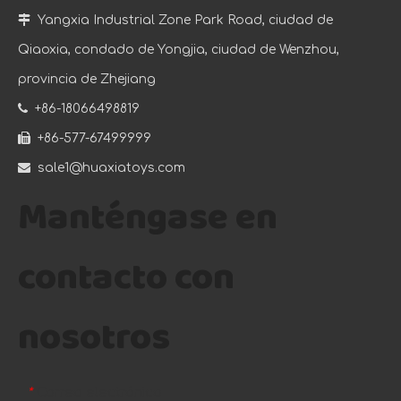

Yangxia Industrial Zone Park Road, ciudad de
Qiaoxia, condado de Yongjia, ciudad de Wenzhou,
provincia de Zhejiang

+86-18066498819

+86-577-67499999

sale1@huaxiatoys.com
Manténgase en
contacto con
nosotros
Correo electrónico
*