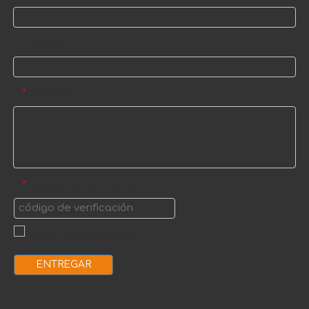
Nombre
Mensaje
*
código de verificación
*
ENTREGAR