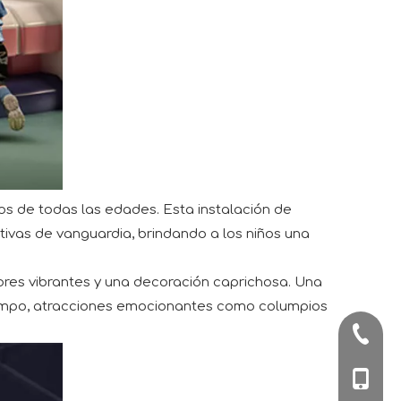
s de todas las edades. Esta instalación de
tivas de vanguardia, brindando a los niños una
ores vibrantes y una decoración caprichosa. Una
tiempo, atracciones emocionantes como columpios
+86-57
+86-180