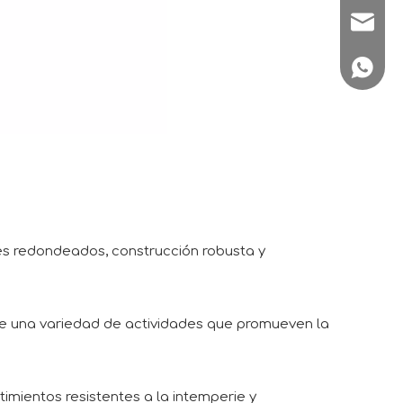
sale1@
+86180
des redondeados, construcción robusta y
e una variedad de actividades que promueven la
imientos resistentes a la intemperie y