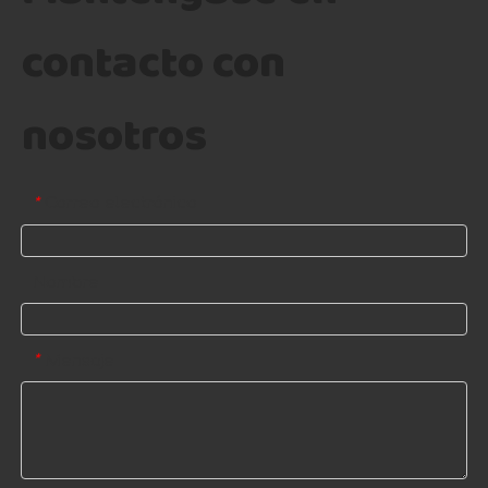
contacto con
nosotros
Correo electrónico
*
Nombre
Mensaje
*