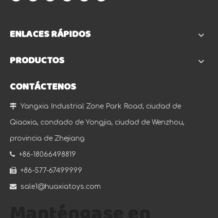
ENLACES RÁPIDOS
PRODUCTOS
CONTÁCTENOS

Yangxia Industrial Zone Park Road, ciudad de
Qiaoxia, condado de Yongjia, ciudad de Wenzhou,
provincia de Zhejiang

+86-18066498819

+86-577-67499999

sale1@huaxiatoys.com
Manténgase en