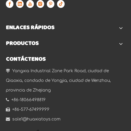
ENLACES RÁPIDOS
PRODUCTOS
CONTÁCTENOS

Yangxia Industrial Zone Park Road, ciudad de
Qiaoxia, condado de Yongjia, ciudad de Wenzhou,
provincia de Zhejiang

+86-18066498819

+86-577-67499999

sale1@huaxiatoys.com