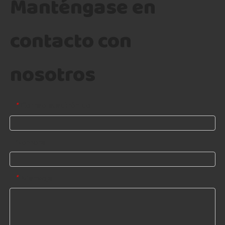
Manténgase en
contacto con
nosotros
Correo electrónico
*
Nombre
Mensaje
*