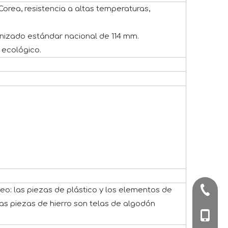
orea, resistencia a altas temperaturas,
anizado estándar nacional de 114 mm.
 ecológico.
+86-57
o: las piezas de plástico y los elementos de
as piezas de hierro son telas de algodón
+86-180