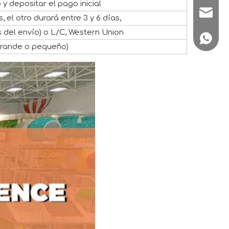
y depositar el pago inicial
sale1@
el otro durará entre 3 y 6 días,
 del envío) o L/C, Western Union
+86180
 grande o pequeño)