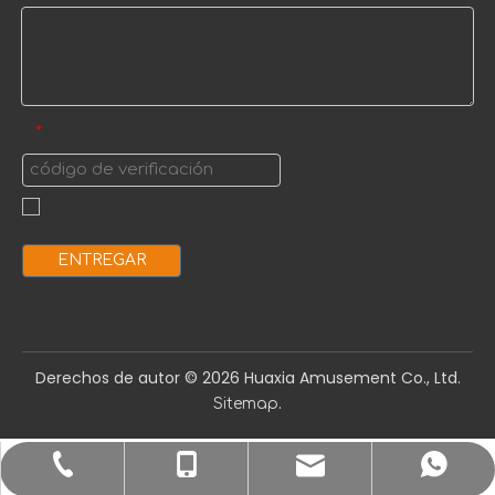
código de verificación
*
ENTREGAR
Derechos de autor ©️
2026
Huaxia Amusement Co., Ltd.
.
Sitemap
sale1@huaxiatoys.com
+86-577-67499999
+86-18066498819
+8618066498819