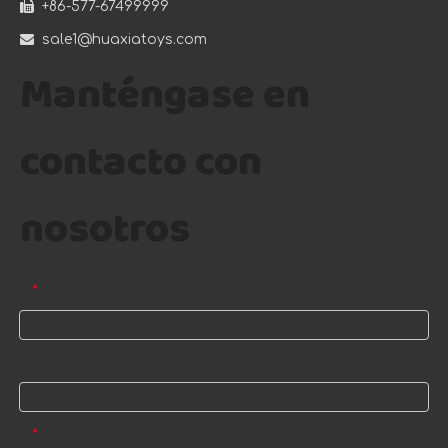

+86-577-67499999

sale1@huaxiatoys.com
Manténgase en
contacto con
nosotros
Correo electrónico
*
Nombre
Mensaje
*