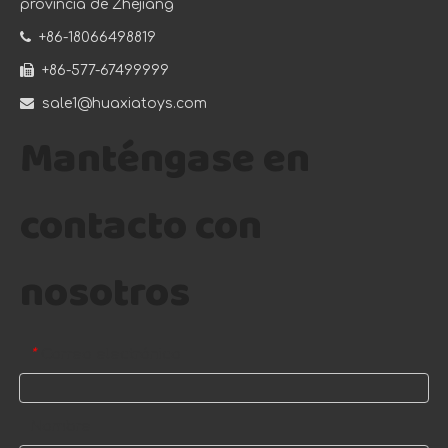
provincia de Zhejiang

+86-18066498819

+86-577-67499999

sale1@huaxiatoys.com
Manténgase en
contacto con
nosotros
Correo electrónico
*
Nombre