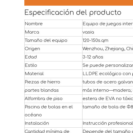
Especificación del producto
Nombre
Equipo de juegos inter
Marca
vasia
Tamaño del equipo
120-150s.qm
Origen
Wenzhou, Zhejiang, Ch
Edad
3-12 años
Estilo
Se puede personaliza
Material
LLDPE ecológico con 
Piezas de hierro
tubos de acero galvan
partes blandas
más interno—madera;
Alfombra de piso
estera de EVA no tóxi
Piscina de bolas en el
tamaño de bola de 
océano
Instalación
Instrucción profesiona
Cantidad mínima de
Depende del tamaño d