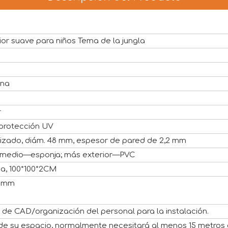
ior suave para niños Tema de la jungla
ina
r
protección UV
izado, diám. 48 mm, espesor de pared de 2,2 mm
 medio—esponja; más exterior—PVC
ca, 100*100*2CM
Φ8mm
l de CAD/organización del personal para la instalación.
e su espacio, normalmente necesitará al menos 15 metros