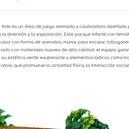
t Kids es un área de juego animada y cautivadora diseñada p
a diversión y la exploración. Este parque infantil con temá
culos con forma de animales, muros para escalar, tobogane
truido con materiales suaves de alta calidad, el equipo gara
on su estética verde exuberante y elementos lúdicos como bar
tiva, que promueve la actividad física, la interacción social