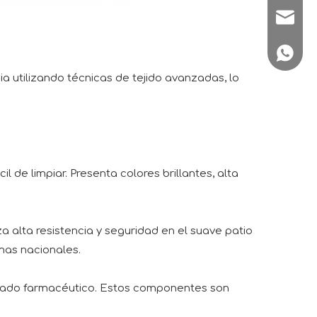
sale1@
+86180
ia utilizando técnicas de tejido avanzadas, lo
de limpiar. Presenta colores brillantes, alta
alta resistencia y seguridad en el suave patio
rmas nacionales.
e grado farmacéutico. Estos componentes son