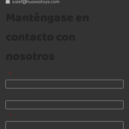

sale1@huaxiatoys.com
Manténgase en
contacto con
nosotros
Correo electrónico
*
Nombre
Mensaje
*