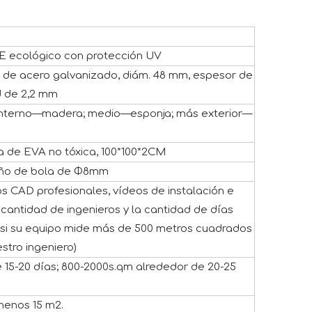
 ecológico con protección UV
 de acero galvanizado, diám. 48 mm, espesor de
 de 2,2 mm
nterno—madera; medio—esponja; más exterior—
a de EVA no tóxica, 100*100*2CM
ño de bola de Φ8mm
os CAD profesionales, vídeos de instalación e
a cantidad de ingenieros y la cantidad de días
s (si su equipo mide más de 500 metros cuadrados
stro ingeniero)
 15-20 días; 800-2000s.qm alrededor de 20-25
menos 15 m2.