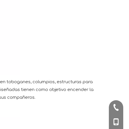
uyen toboganes, columpios, estructuras para
e diseñadas tienen como objetivo encender la
e sus compañeros.
+86-57
+86-180