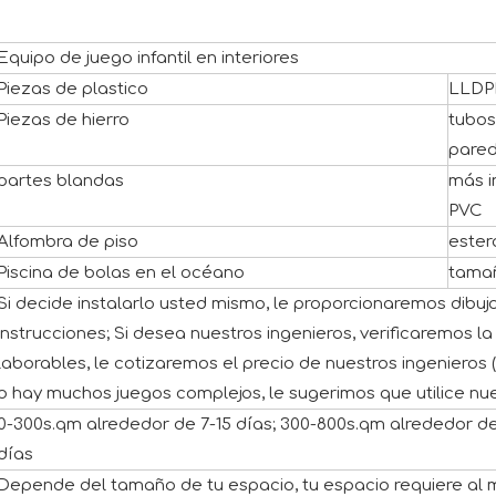
Equipo de juego infantil en interiores
Piezas de plastico
LLDPE
Piezas de hierro
tubos
pared
partes blandas
más i
PVC
Alfombra de piso
ester
Piscina de bolas en el océano
tama
Si decide instalarlo usted mismo, le proporcionaremos dibuj
instrucciones; Si desea nuestros ingenieros, verificaremos l
laborables, le cotizaremos el precio de nuestros ingeniero
o hay muchos juegos complejos, le sugerimos que utilice nue
0-300s.qm alrededor de 7-15 días; 300-800s.qm alrededor de
días
Depende del tamaño de tu espacio, tu espacio requiere al 