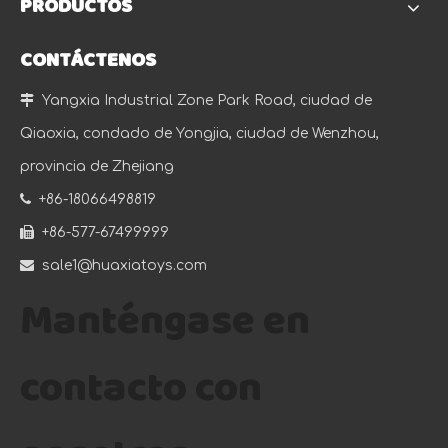
PRODUCTOS
CONTÁCTENOS

Yangxia Industrial Zone Park Road, ciudad de
Qiaoxia, condado de Yongjia, ciudad de Wenzhou,
provincia de Zhejiang

+86-18066498819

+86-577-67499999

sale1@huaxiatoys.com
Manténgase en
contacto con