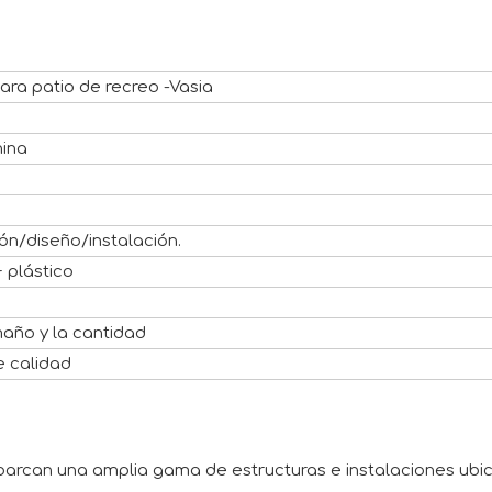
para patio de recreo -Vasia
hina
ón/diseño/instalación.
 plástico
maño y la cantidad
e calidad
 abarcan una amplia gama de estructuras e instalaciones ub