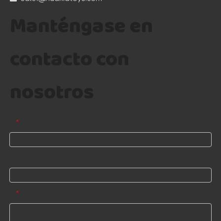
Manténgase en
contacto con
nosotros
Correo electrónico
*
Nombre
Mensaje
*