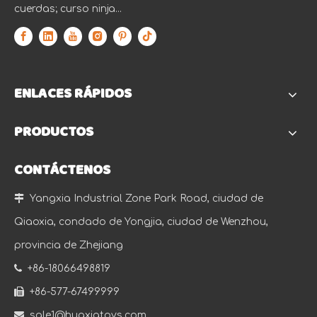
cuerdas; curso ninja...
ENLACES RÁPIDOS
PRODUCTOS
CONTÁCTENOS

Yangxia Industrial Zone Park Road, ciudad de
Qiaoxia, condado de Yongjia, ciudad de Wenzhou,
provincia de Zhejiang

+86-18066498819

+86-577-67499999

sale1@huaxiatoys.com