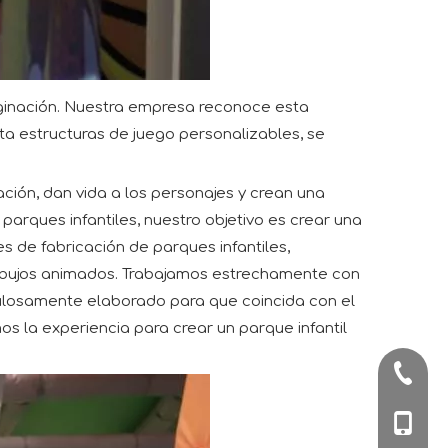
maginación. Nuestra empresa reconoce esta
a estructuras de juego personalizables, se
ción, dan vida a los personajes y crean una
arques infantiles, nuestro objetivo es crear una
 de fabricación de parques infantiles,
dibujos animados. Trabajamos estrechamente con
culosamente elaborado para que coincida con el
s la experiencia para crear un parque infantil
+86-57
+86-180