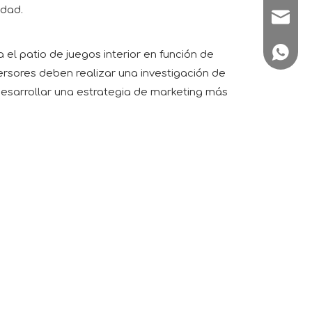
idad.
sale1@
+86180
el patio de juegos interior en función de
versores deben realizar una investigación de
desarrollar una estrategia de marketing más