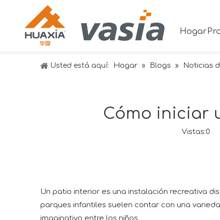
Hogar
Pr
Hogar
Blogs
Noticias d
Usted está aquí:
»
»
Cómo iniciar u
Vistas:
0
Au
Un
patio interior
es una instalación recreativa d
parques infantiles suelen contar con una variedad
imaginativo entre los niños.