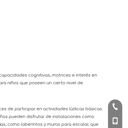
 capacidades cognitivas, motrices e interés en
ra niños que poseen un cierto nivel de
+86-57
ces de participar en actividades lúdicas básicas.
 niños pueden disfrutar de instalaciones como
+86-180
jas, como laberintos y muros para escalar, que