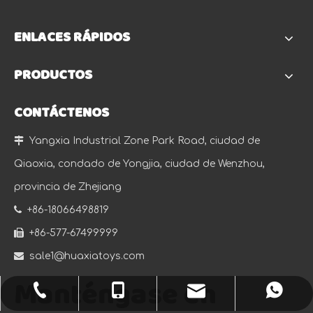
ENLACES RÁPIDOS
PRODUCTOS
CONTÁCTENOS

Yangxia Industrial Zone Park Road, ciudad de
Qiaoxia, condado de Yongjia, ciudad de Wenzhou,
provincia de Zhejiang

+86-18066498819

+86-577-67499999

sale1@huaxiatoys.com
Manténgase en
sale1@huaxiatoys.com
+86-577-67499999
+86-18066498819
+8618066498819