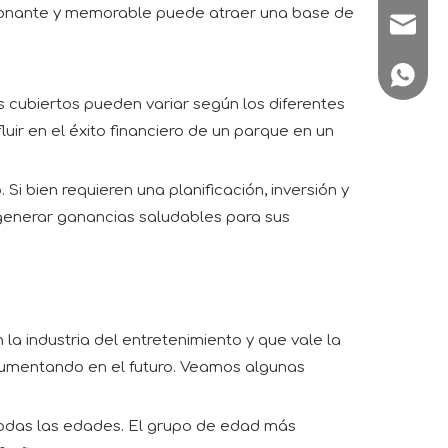
cionante y memorable puede atraer una base de
sale1@
+86180
 cubiertos pueden variar según los diferentes
ir en el éxito financiero de un parque en un
Si bien requieren una planificación, inversión y
 generar ganancias saludables para sus
 industria del entretenimiento y que vale la
á aumentando en el futuro. Veamos algunas
 todas las edades. El grupo de edad más