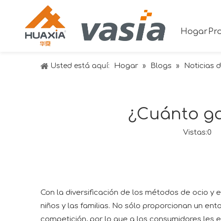
Hogar
Pr
Hogar
Blogs
Noticias d
Usted está aquí:
»
»
¿Cuánto ga
Vistas:
0
Au
Con la diversificación de los métodos de ocio y 
niños y las familias. No sólo proporcionan un en
competición, por lo que a los consumidores les 