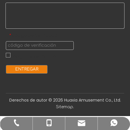
código de verificación
*
ENTREGAR
Derechos de autor ©️
2026
Huaxia Amusement Co., Ltd.
.
Sitemap
sale1@huaxiatoys.com
+86-577-67499999
+86-18066498819
+8618066498819