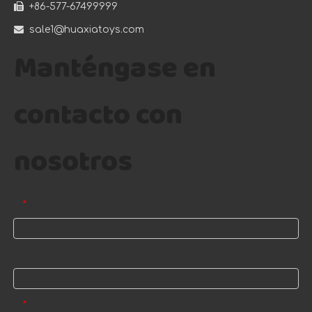

+86-577-67499999

sale1@huaxiatoys.com
Manténgase en
contacto con
nosotros
Correo electrónico
*
Nombre
Mensaje
*